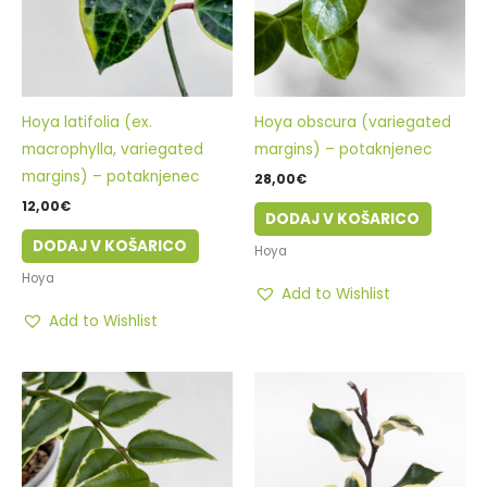
Hoya latifolia (ex.
Hoya obscura (variegated
macrophylla, variegated
margins) – potaknjenec
margins) – potaknjenec
28,00
€
12,00
€
DODAJ V KOŠARICO
DODAJ V KOŠARICO
Hoya
Hoya
Add to Wishlist
Add to Wishlist