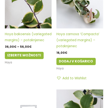
več
56,00€
različic.
Možnosti
lahko
izberete
na
Hoya bakoensis (variegated
Hoya carnosa ‘Compacta’
strani
margins) – potaknjenec
(variegated margins) –
izdelka
potaknjenec
36,00
€
–
56,00
€
16,00
€
IZBERITE MOŽNOSTI
DODAJ V KOŠARICO
Hoya
Hoya
Add to Wishlist