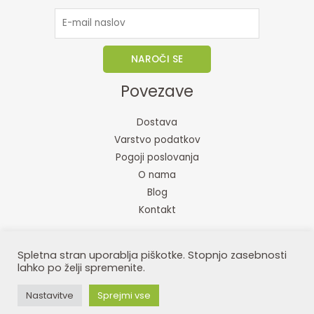
NAROČI SE
Povezave
Dostava
Varstvo podatkov
Pogoji poslovanja
O nama
Blog
Kontakt
Spletna stran uporablja piškotke. Stopnjo zasebnosti
Copyright © 2026 Jana Cindro S.P., Postojnska ulica 20, 1000 Ljubljana
lahko po želji spremenite.
Skayana Tropicals - trgovina z redkimi rastlinami
Nastavitve
Sprejmi vse