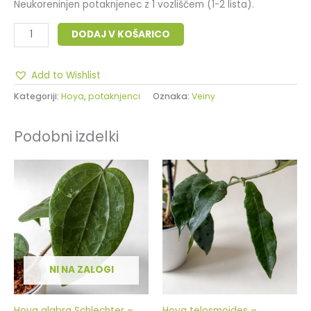
Neukoreninjen potaknjenec z 1 vozliščem (1-2 lista).
DODAJ V KOŠARICO
Add to Wishlist
Kategoriji:
Hoya
,
potaknjenci
Oznaka:
Veiny
Podobni izdelki
NI NA ZALOGI
Hoya glabra Schlechter –
Hoya telosmoides –