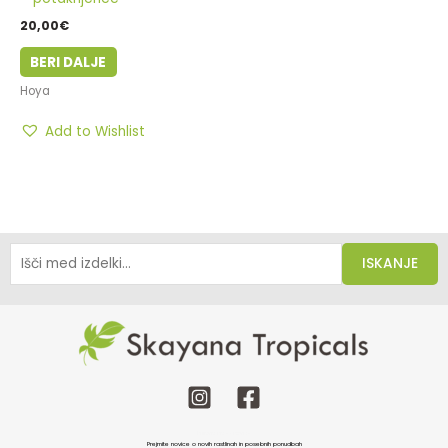
20,00
€
BERI DALJE
Hoya
Add to Wishlist
ISKANJE
Prijava na e-novice
Prejmite novice o novih rastlinah in posebnih ponudbah