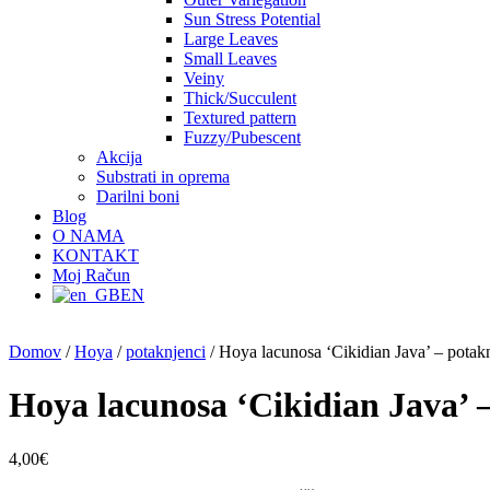
Sun Stress Potential
Large Leaves
Small Leaves
Veiny
Thick/Succulent
Textured pattern
Fuzzy/Pubescent
Akcija
Substrati in oprema
Darilni boni
Blog
O NAMA
KONTAKT
Moj Račun
EN
Domov
/
Hoya
/
potaknjenci
/ Hoya lacunosa ‘Cikidian Java’ – potak
Hoya lacunosa ‘Cikidian Java’ 
4,00
€