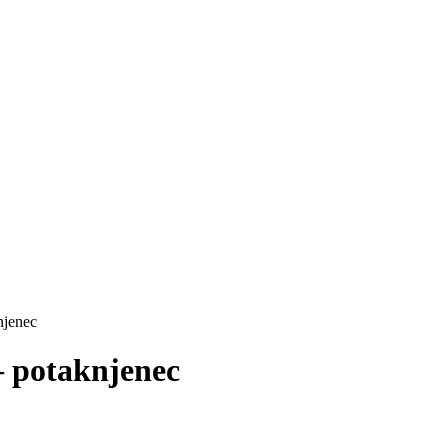
njenec
– potaknjenec