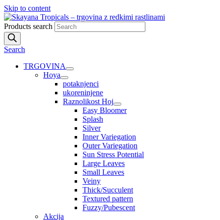
Skip to content
Products search
Search
TRGOVINA
Hoya
potaknjenci
ukoreninjene
Raznolikost Hoj
Easy Bloomer
Splash
Silver
Inner Variegation
Outer Variegation
Sun Stress Potential
Large Leaves
Small Leaves
Veiny
Thick/Succulent
Textured pattern
Fuzzy/Pubescent
Akcija