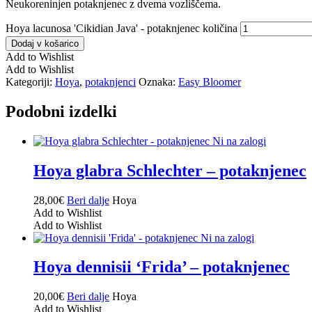
Neukoreninjen potaknjenec z dvema vozliščema.
Hoya lacunosa 'Cikidian Java' - potaknjenec količina
Dodaj v košarico
Add to Wishlist
Add to Wishlist
Kategoriji:
Hoya
,
potaknjenci
Oznaka:
Easy Bloomer
Podobni izdelki
Ni na zalogi
Hoya glabra Schlechter – potaknjenec
28,00
€
Beri dalje
Hoya
Add to Wishlist
Add to Wishlist
Ni na zalogi
Hoya dennisii ‘Frida’ – potaknjenec
20,00
€
Beri dalje
Hoya
Add to Wishlist