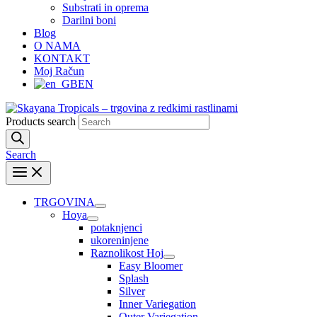
Substrati in oprema
Darilni boni
Blog
O NAMA
KONTAKT
Moj Račun
EN
Products search
Search
TRGOVINA
Hoya
potaknjenci
ukoreninjene
Raznolikost Hoj
Easy Bloomer
Splash
Silver
Inner Variegation
Outer Variegation