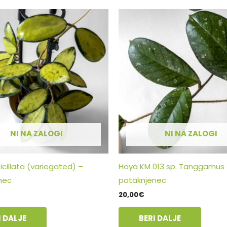
NI NA ZALOGI
NI NA ZALOGI
icillata (variegated) –
Hoya KM 013 sp. Tanggamus
nec
potaknjenec
20,00
€
I DALJE
BERI DALJE