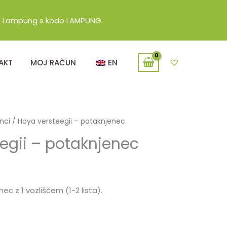
 sp. Lampung s kodo LAMPUNG.
AKT
MOJ RAČUN
EN
nci
/ Hoya versteegii – potaknjenec
egii – potaknjenec
c z 1 vozliščem (1-2 lista).