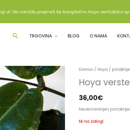
ukaj! 🌿 Ob naročilu prejmeš še brezplačno Hoyo verticillata
Search
TRGOVINA
BLOG
O NAMA
KONT
Domov
/
Hoya
/
potaknje
Hoya verste
36,00
€
Neukoreninjen potaknjene
Ni na zalogi