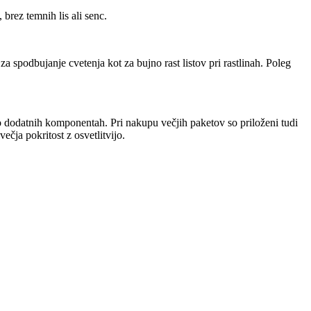
brez temnih lis ali senc.
a spodbujanje cvetenja kot za bujno rast listov pri rastlinah. Poleg
o dodatnih komponentah. Pri nakupu večjih paketov so priloženi tudi
čja pokritost z osvetlitvijo.