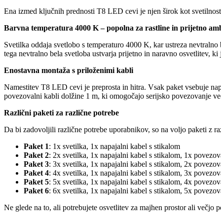
Ena izmed ključnih prednosti T8 LED cevi je njen širok kot svetilnos
Barvna temperatura 4000 K – popolna za rastline in prijetno am
Svetilka oddaja svetlobo s temperaturo 4000 K, kar ustreza nevtralno be
tega nevtralno bela svetloba ustvarja prijetno in naravno osvetlitev, ki
Enostavna montaža s priloženimi kabli
Namestitev T8 LED cevi je preprosta in hitra. Vsak paket vsebuje nap
povezovalni kabli dolžine 1 m, ki omogočajo serijsko povezovanje več s
Različni paketi za različne potrebe
Da bi zadovoljili različne potrebe uporabnikov, so na voljo paketi z r
Paket 1
: 1x svetilka, 1x napajalni kabel s stikalom
Paket 2
: 2x svetilka, 1x napajalni kabel s stikalom, 1x povezo
Paket 3
: 3x svetilka, 1x napajalni kabel s stikalom, 2x povezo
Paket 4
: 4x svetilka, 1x napajalni kabel s stikalom, 3x povezo
Paket 5
: 5x svetilka, 1x napajalni kabel s stikalom, 4x povezo
Paket 6
: 6x svetilka, 1x napajalni kabel s stikalom, 5x povezo
Ne glede na to, ali potrebujete osvetlitev za majhen prostor ali večjo 