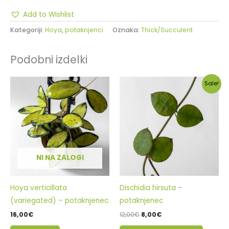
Add to Wishlist
Kategoriji:
Hoya
,
potaknjenci
Oznaka:
Thick/Succulent
Podobni izdelki
Izvirna
Trenutna
Sale!
cena
cena
je
je:
bila:
8,00€.
12,00€.
NI NA ZALOGI
Hoya verticillata
Dischidia hirsuta –
(variegated) – potaknjenec
potaknjenec
16,00
€
12,00
€
8,00
€