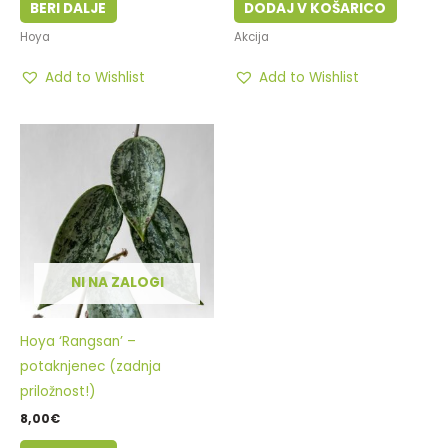
BERI DALJE
DODAJ V KOŠARICO
Hoya
Akcija
Add to Wishlist
Add to Wishlist
NI NA ZALOGI
Hoya ‘Rangsan’ –
potaknjenec (zadnja
priložnost!)
8,00
€