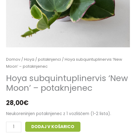
Domov
/
Hoya
/
potaknjenci
/ Hoya subquintuplinervis ‘New
Moon’ – potaknjenec
Hoya subquintuplinervis ‘New
Moon’ – potaknjenec
28,00
€
Neukoreninjen potaknjenec z 1 vozliščem (1-2 lista).
DODAJ V KOŠARICO